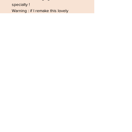
specialty !
Warning : if I remake this lovely
necklace, it could
be with a different chain according to
my current
supplies. Please feel free to customise
it.
© The Sausage
December 2014. All Rights Reserved
ADRESSE /ADDRESS