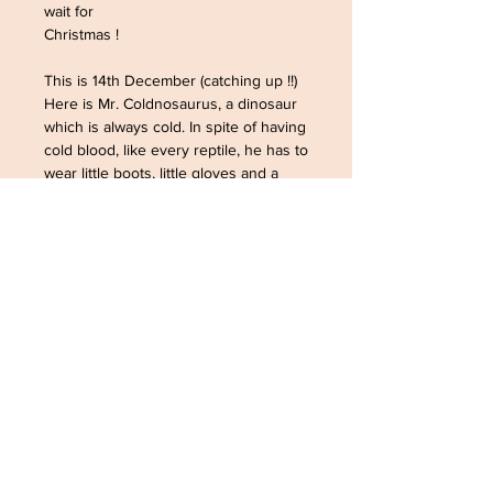
wait for
Christmas !
This is 14th December (catching up !!)
Here is Mr. Coldnosaurus, a dinosaur
which is always cold. In spite of having
cold blood, like every reptile, he has to
wear little boots, little gloves and a
scarf to keep his body temperature
acceptable !
His favourite things : a big fireplace
with a big
fire in it, a hot chocolate drink, and a
good book !!
I hope you'll have all this for him ?
© The Sausage
December 14, 2019. All rights reserved